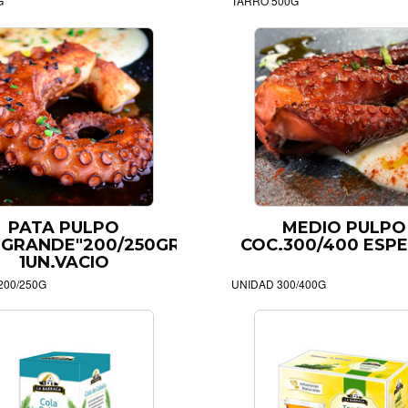
G
TARRO 500G
PATA PULPO
MEDIO PULPO
"GRANDE"200/250GR-
COC.300/400 ESPE
1UN.VACIO
200/250G
UNIDAD 300/400G