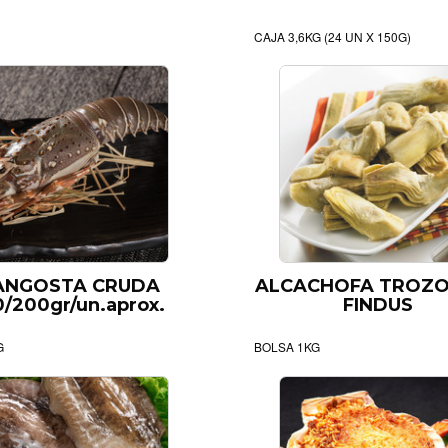
CAJA 3,6KG (24 UN X 150G)
ANGOSTA CRUDA
ALCACHOFA TROZO
0/200gr/un.aprox.
FINDUS
G
BOLSA 1KG