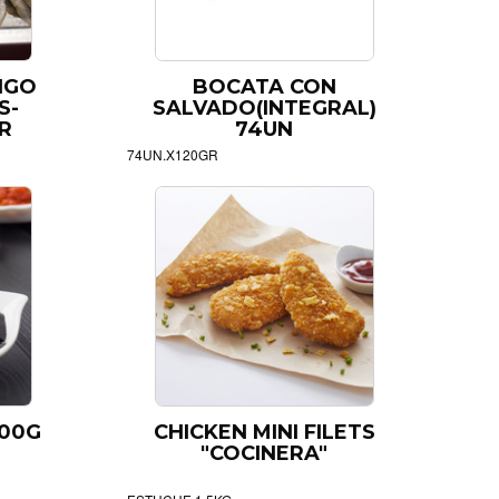
NGO
BOCATA CON
S-
SALVADO(INTEGRAL)
R
74UN
74UN.X120GR
500G
CHICKEN MINI FILETS
"COCINERA"