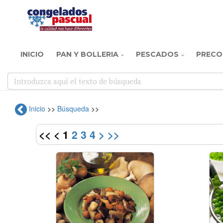
INICIO
PAN Y BOLLERIA
PESCADOS
PRECO
Inicio
>>
Búsqueda
>>
<<
<
1
2
3
4
>
>>